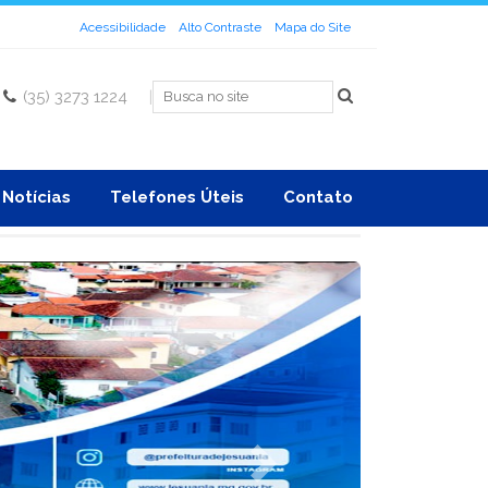
Acessibilidade
Alto Contraste
Mapa do Site
(35) 3273 1224
|
Notícias
Telefones Úteis
Contato
Next