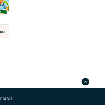
os
ntatos