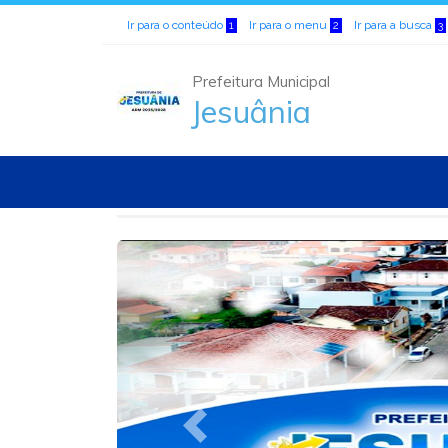
Ir para o conteúdo
Ir para o menu
Ir para a busca
1
2
3
Prefeitura Municipal
Jesuânia
Prefeitura Municipal de Jesuânia
Previous