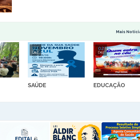
Mais Notíc
02
02
Dez
Dez
SAÚDE
EDUCAÇÃO