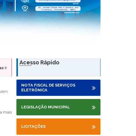
Acesso Rápido
ias
P
02
NOTA FISCAL DE SERVIÇOS
ELETRÔNICA
 Vem
Alu
DEZ
Vas
Est
LEGISLAÇÃO MUNICIPAL
a mais
LICITAÇÕES