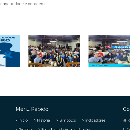
ponsabilidade e coragem.
Menu Rapido
Co
Início
História
Símbolos
Indicadores
R
Prefeito
Secretaria de Administração
(3