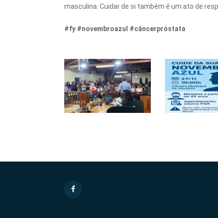
masculina. Cuidar de si também é um ato de res
#fy #novembroazul #câncerpróstata