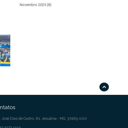
Novembro 2025 (8)
ntatos
. José Dias de Castro, 81, Jesuânia - MG, 37485-000
5) 3273 1224