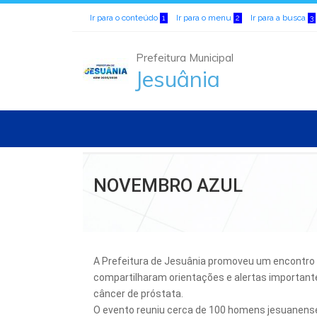
Ir para o conteúdo
Ir para o menu
Ir para a busca
1
2
3
Prefeitura Municipal
Jesuânia
NOVEMBRO AZUL
A Prefeitura de Jesuânia promoveu um encontro 
compartilharam orientações e alertas important
câncer de próstata.
O evento reuniu cerca de 100 homens jesuanens