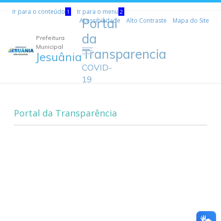
Ir para o conteúdo
Ir para o menu
1
2
Portal
Acessibilidade
Alto Contraste
Mapa do Site
da
Prefeitura
Municipal
Transparencia
Jesuânia
COVID-
19
Portal da Transparência