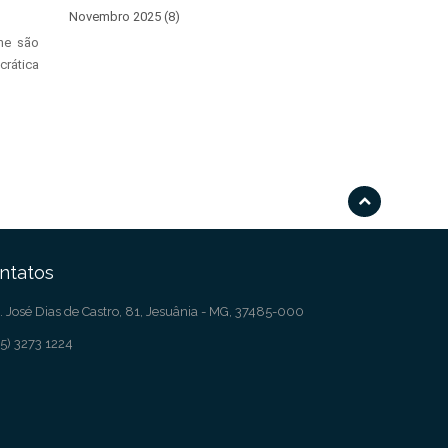
Novembro 2025 (8)
lhe são
crática
ntatos
. José Dias de Castro, 81, Jesuânia - MG, 37485-000
5) 3273 1224