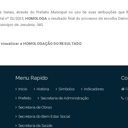
s Gerais, através do Prefeito Municipal no uso de suas atribuições que 
tal nº 02/2023,
HOMOLOGA
o resultado final do processo de escolha Demo
Município de Jesuânia - MG.
 visualizar a HOMOLOGAÇÃO DO RESULTADO
Menu Rapido
Co
Início
História
Símbolos
Indicadores
R
Prefeito
Secretaria de Administração
(3
Secretaria de Obras
Secretaria do Bem Estar Social
Secretaria da Saúde