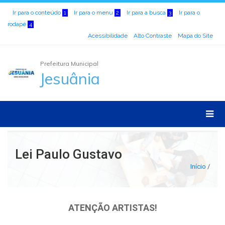
Ir para o conteúdo
Ir para o menu
Ir para a busca
Ir para o
1
2
3
rodapé
4
Acessibilidade
Alto Contraste
Mapa do Site
Prefeitura Municipal
Jesuânia
Lei Paulo Gustavo
Início
/
ATENÇÃO ARTISTAS!