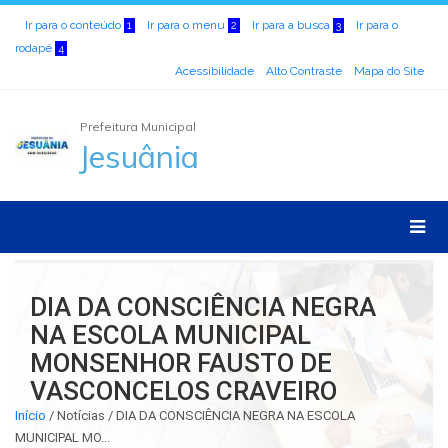
Ir para o conteúdo
Ir para o menu
Ir para a busca
Ir para o
1
2
3
rodapé
4
Acessibilidade
Alto Contraste
Mapa do Site
Prefeitura Municipal
Jesuânia
DIA DA CONSCIÊNCIA NEGRA
NA ESCOLA MUNICIPAL
MONSENHOR FAUSTO DE
VASCONCELOS CRAVEIRO
Início
/
Notícias / DIA DA CONSCIÊNCIA NEGRA NA ESCOLA
MUNICIPAL MO...