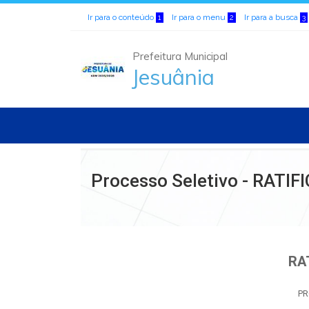
Ir para o conteúdo
Ir para o menu
Ir para a busca
1
2
3
Prefeitura Municipal
Jesuânia
Processo Seletivo - RATI
RA
PR