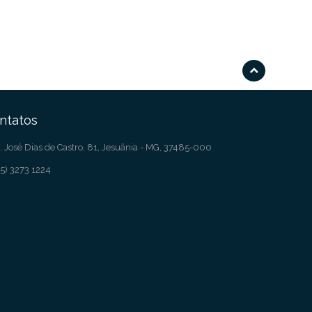
ntatos
. José Dias de Castro, 81, Jesuânia - MG, 37485-000
5) 3273 1224