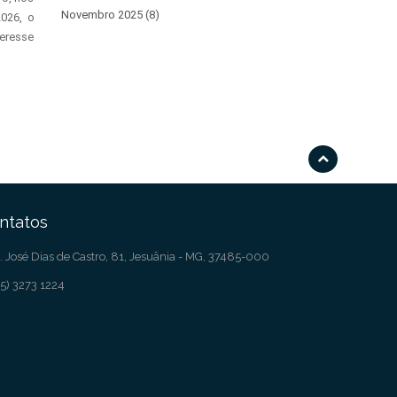
Novembro 2025 (8)
2026, o
teresse
ntatos
. José Dias de Castro, 81, Jesuânia - MG, 37485-000
5) 3273 1224