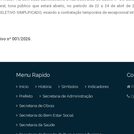
eral, tona público que estará aberto, no período de 22 a 24 de abril de 
LETIVO SIMPLIFICADO, visando a contratação temporária de excepcional in
ivo nº 001/2026.
Menu Rapido
Co
Início
História
Símbolos
Indicadores
R
Prefeito
Secretaria de Administração
(3
Secretaria de Obras
Secretaria do Bem Estar Social
Secretaria da Saúde