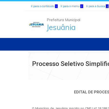
Ir para o conteúdo
Ir para o menu
Ir para a busca
1
2
3
Prefeitura Municipal
Jesuânia
Processo Seletivo Simplif
EDITAL DE PROCES
O Município de Jesuânia, inscrito no CNPJ nº 18.188.