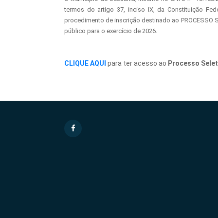
termos do artigo 37, inciso IX, da Constituição Fed
procedimento de inscrição destinado ao PROCESSO SE
público para o exercício de 2026.
CLIQUE AQUI
para ter acesso ao
Processo Selet