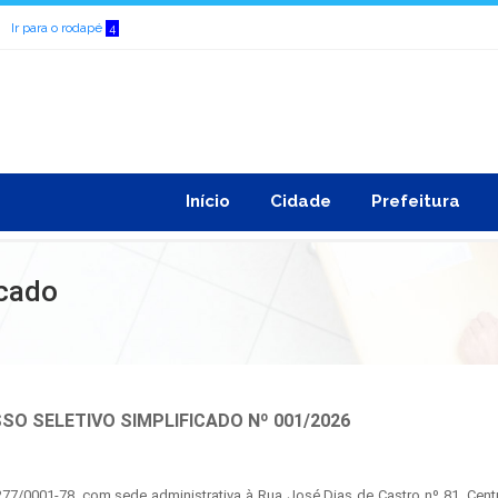
Ir para o rodapé
4
Início
Cidade
Prefeitura
icado
SO SELETIVO SIMPLIFICADO Nº 001/2026
277/0001-78, com sede administrativa à Rua José Dias de Castro nº 81, Cent