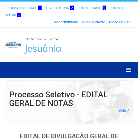
Ir para o conteúdo
Ir para o menu
Ir para a busca
Ir para o
1
2
3
rodapé
4
Acessibilidade
Alto Contraste
Mapa do Site
Prefeitura Municipal
Jesuânia
Processo Seletivo - EDITAL
GERAL DE NOTAS
Início
/
EDITAL DE DIVULGAÇÃO GERAL DE