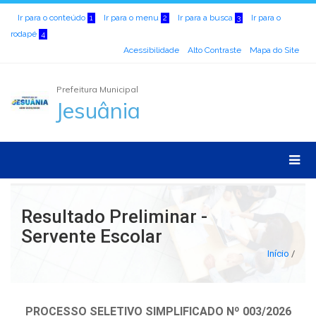
Ir para o conteúdo
Ir para o menu
Ir para a busca
Ir para o
1
2
3
rodapé
4
Acessibilidade
Alto Contraste
Mapa do Site
Prefeitura Municipal
Jesuânia
Resultado Preliminar -
Servente Escolar
Início
/
PROCESSO SELETIVO SIMPLIFICADO Nº 003/2026