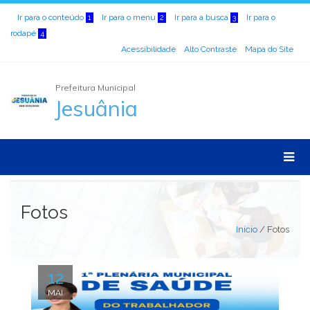
Ir para o conteúdo
Ir para o menu
Ir para a busca
Ir para o
1
2
3
rodapé
4
Acessibilidade
Alto Contraste
Mapa do Site
Prefeitura Municipal
Jesuânia
Fotos
Início
/
Fotos
12
MAI