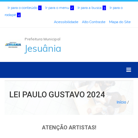
Ir para o conteúdo
Ir para o menu
Ir para a busca
Ir para o
1
2
3
rodapé
4
Acessibilidade
Alto Contraste
Mapa do Site
Prefeitura Municipal
Jesuânia
LEI PAULO GUSTAVO 2024
Início
/
ATENÇÃO ARTISTAS!