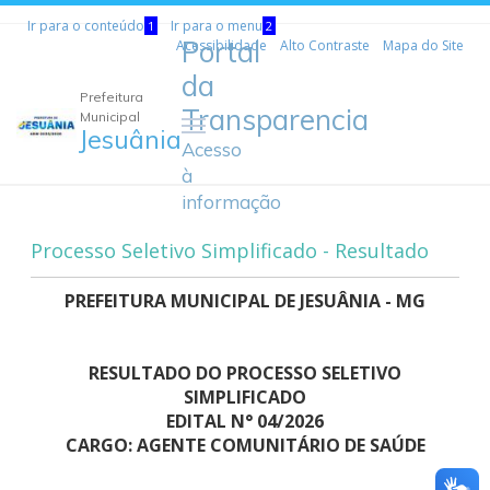
Ir para o conteúdo
Ir para o menu
1
2
Portal
Acessibilidade
Alto Contraste
Mapa do Site
da
Prefeitura
Transparencia
Municipal
Jesuânia
Acesso
à
informação
Processo Seletivo Simplificado - Resultado
PREFEITURA MUNICIPAL DE JESUÂNIA - MG
RESULTADO DO PROCESSO SELETIVO
SIMPLIFICADO
EDITAL N° 04/2026
CARGO: AGENTE COMUNITÁRIO DE SAÚDE