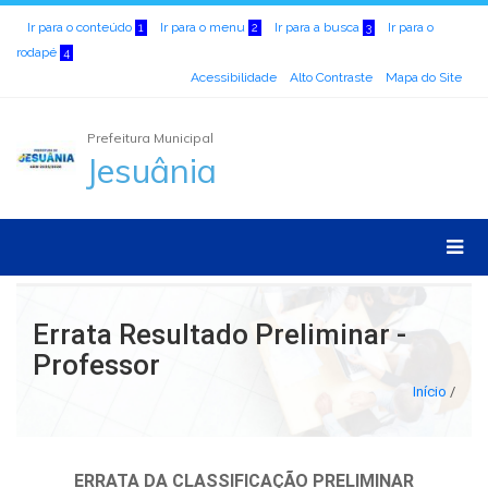
Ir para o conteúdo
Ir para o menu
Ir para a busca
Ir para o
1
2
3
rodapé
4
Acessibilidade
Alto Contraste
Mapa do Site
Prefeitura Municipal
Jesuânia
Errata Resultado Preliminar -
Professor
Início
/
ERRATA DA CLASSIFICAÇÃO PRELIMINAR