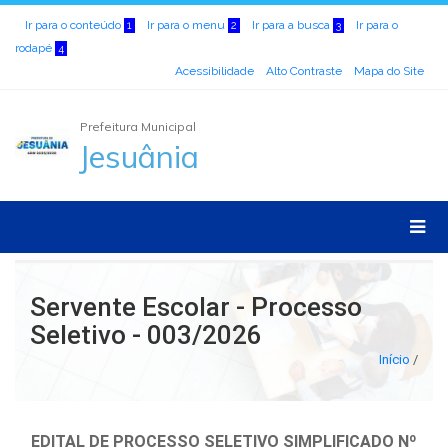
Ir para o conteúdo
Ir para o menu
Ir para a busca
Ir para o
1
2
3
rodapé
4
Acessibilidade
Alto Contraste
Mapa do Site
Prefeitura Municipal
Jesuânia
Servente Escolar - Processo
Seletivo - 003/2026
Início
/
EDITAL DE PROCESSO SELETIVO SIMPLIFICADO Nº