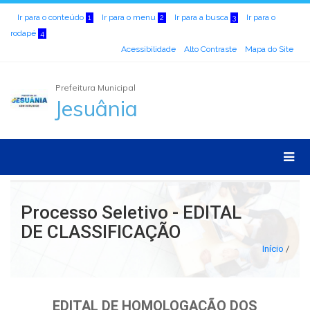
Ir para o conteúdo
Ir para o menu
Ir para a busca
Ir para o
1
2
3
rodapé
4
Acessibilidade
Alto Contraste
Mapa do Site
Prefeitura Municipal
Jesuânia
Processo Seletivo - EDITAL
DE CLASSIFICAÇÃO
Início
/
EDITAL DE HOMOLOGAÇÃO DOS