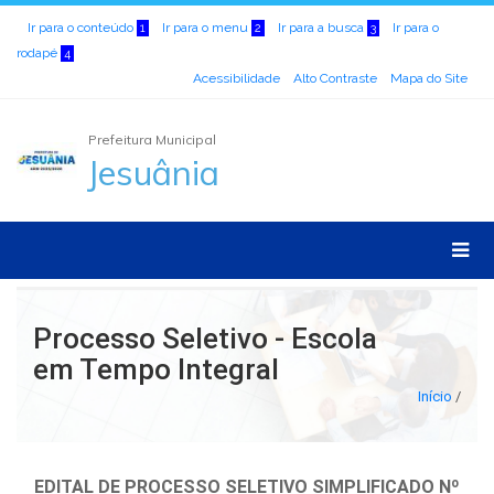
Ir para o conteúdo
Ir para o menu
Ir para a busca
Ir para o
1
2
3
rodapé
4
Acessibilidade
Alto Contraste
Mapa do Site
Prefeitura Municipal
Jesuânia
Processo Seletivo - Escola
em Tempo Integral
Início
/
EDITAL DE PROCESSO SELETIVO SIMPLIFICADO Nº