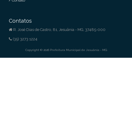
Contato
Contatos
R. José Dias de Castro, 81, Jesuânia - MG, 37485-000
(35) 3273 1224
Copyright © 2026 Prefeitura Municipal de Jesuânia - MG