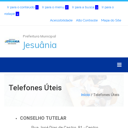
Ir para o conteúdo
Ir para o menu
Ir para a busca
Ir para o
1
2
3
rodapé
4
Acessibilidade
Alto Contraste
Mapa do Site
Prefeitura Municipal
Jesuânia
Telefones Úteis
Início
/
Telefones Úteis
CONSELHO TUTELAR
Rua José Dias de Castro, 91 - Centro