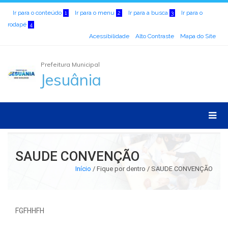
Ir para o conteúdo
Ir para o menu
Ir para a busca
Ir para o
1
2
3
rodapé
4
Acessibilidade
Alto Contraste
Mapa do Site
Prefeitura Municipal
Jesuânia
SAUDE CONVENÇÃO
Início
/
Fique por dentro / SAUDE CONVENÇÃO
FGFHHFH