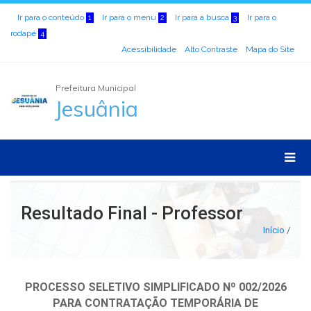
Ir para o conteúdo
Ir para o menu
Ir para a busca
Ir para o
1
2
3
rodapé
4
Acessibilidade
Alto Contraste
Mapa do Site
Prefeitura Municipal
Jesuânia
Resultado Final - Professor
Início
/
PROCESSO SELETIVO SIMPLIFICADO Nº 002/2026
PARA CONTRATAÇÃO TEMPORÁRIA DE