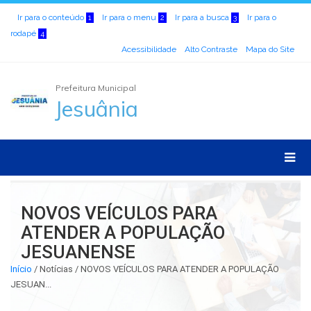
Ir para o conteúdo
Ir para o menu
Ir para a busca
Ir para o
1
2
3
rodapé
4
Acessibilidade
Alto Contraste
Mapa do Site
Prefeitura Municipal
Jesuânia
NOVOS VEÍCULOS PARA
ATENDER A POPULAÇÃO
JESUANENSE
Início
/
Notícias / NOVOS VEÍCULOS PARA ATENDER A POPULAÇÃO
JESUAN...