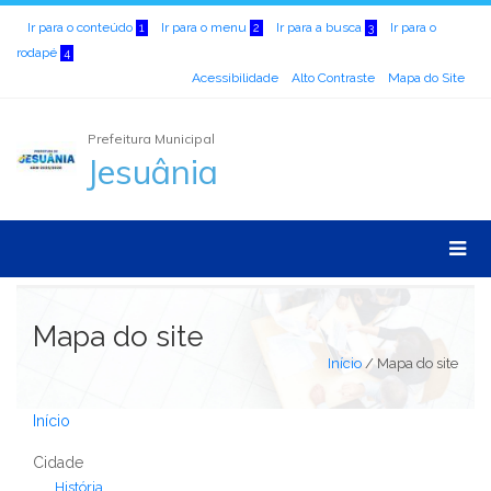
Ir para o conteúdo
Ir para o menu
Ir para a busca
Ir para o
1
2
3
rodapé
4
Acessibilidade
Alto Contraste
Mapa do Site
Prefeitura Municipal
Jesuânia
Mapa do site
Início
/
Mapa do site
Início
Cidade
História