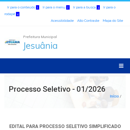
Ir para o conteúdo
Ir para o menu
Ir para a busca
Ir para o
1
2
3
rodapé
4
Acessibilidade
Alto Contraste
Mapa do Site
Prefeitura Municipal
Jesuânia
Processo Seletivo - 01/2026
Início
/
EDITAL PARA PROCESSO SELETIVO SIMPLIFICADO