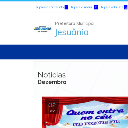
Ir para o conteúdo
Ir para o menu
Ir para a busca
1
2
3
Prefeitura Municipal
Jesuânia
Notícias
Dezembro
02
DEZ