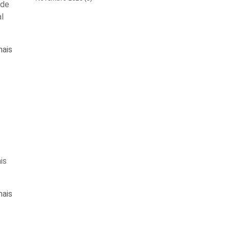
 de
l
mais
is
mais