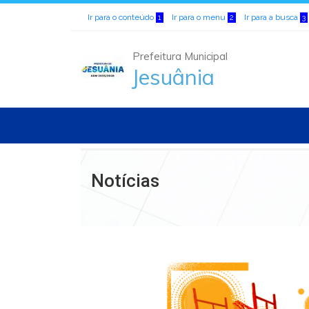
Ir para o conteúdo
Ir para o menu
Ir para a busca
1
2
3
Prefeitura Municipal
Jesuânia
Notícias