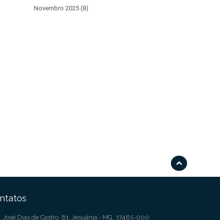
Novembro 2025 (8)
ntatos
. José Dias de Castro, 81, Jesuânia - MG, 37485-000