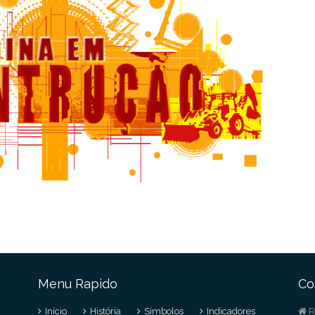
Menu Rapido
Co
Início
História
Símbolos
Indicadores
R