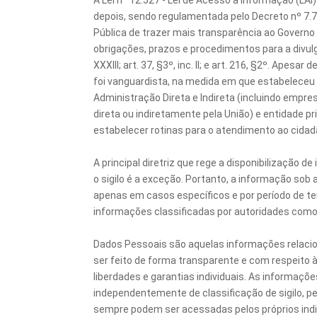
A Lei nº 12.527 - Lei de Acesso à Informação (LA
depois, sendo regulamentada pelo Decreto nº 7.7
Pública de trazer mais transparência ao Governo e
obrigações, prazos e procedimentos para a divulga
XXXIII; art. 37, §3º, inc. II; e art. 216, §2º. Apes
foi vanguardista, na medida em que estabeleceu 
Administração Direta e Indireta (incluindo empr
direta ou indiretamente pela União) e entidade pr
estabelecer rotinas para o atendimento ao cidadã
A principal diretriz que rege a disponibilização d
o sigilo é a exceção. Portanto, a informação sob 
apenas em casos específicos e por período de te
informações classificadas por autoridades como
Dados Pessoais são aquelas informações relacion
ser feito de forma transparente e com respeito 
liberdades e garantias individuais. As informaçõe
independentemente de classificação de sigilo, p
sempre podem ser acessadas pelos próprios indi