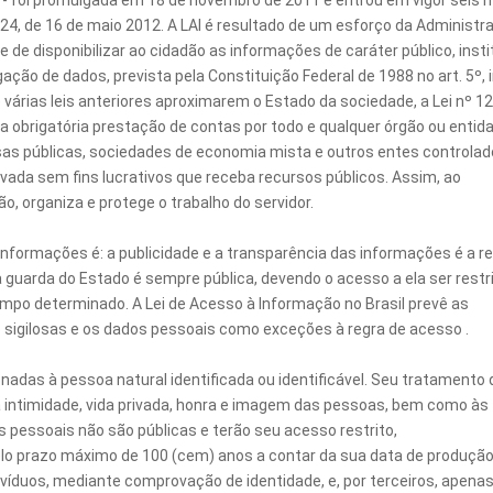
I) - foi promulgada em 18 de novembro de 2011 e entrou em vigor seis
24, de 16 de maio 2012. A LAI é resultado de um esforço da Administr
 de disponibilizar ao cidadão as informações de caráter público, insti
ção de dados, prevista pela Constituição Federal de 1988 no art. 5º, i
ar de várias leis anteriores aproximarem o Estado da sociedade, a Lei nº 1
a obrigatória prestação de contas por todo e qualquer órgão ou entid
esas públicas, sociedades de economia mista e outros entes controla
ivada sem fins lucrativos que receba recursos públicos. Assim, ao
o, organiza e protege o trabalho do servidor.
e informações é: a publicidade e a transparência das informações é a r
a guarda do Estado é sempre pública, devendo o acesso a ela ser restr
mpo determinado. A Lei de Acesso à Informação no Brasil prevê as
 sigilosas e os dados pessoais como exceções à regra de acesso .
adas à pessoa natural identificada ou identificável. Seu tratamento
à intimidade, vida privada, honra e imagem das pessoas, bem como às
s pessoais não são públicas e terão seu acesso restrito,
elo prazo máximo de 100 (cem) anos a contar da sua data de produção
víduos, mediante comprovação de identidade, e, por terceiros, apena