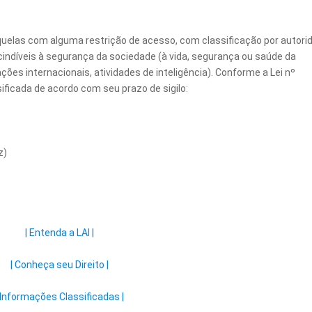
quelas com alguma restrição de acesso, com classificação por autori
indíveis à segurança da sociedade (à vida, segurança ou saúde da
ções internacionais, atividades de inteligência). Conforme a Lei nº
ificada de acordo com seu prazo de sigilo:
z)
| Entenda a LAI |
| Conheça seu Direito |
 Informações Classificadas |