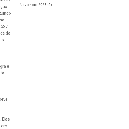
 meses
Novembro 2025 (8)
ação
tuindo
nc.
2.527
ade da
dos
egra e
ito
 deve
. Elas
s em