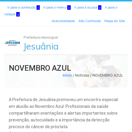
Ir para o conteúdo
Ir para o menu
Ir para a busca
Ir para o
1
2
3
rodapé
4
Acessibilidade
Alto Contraste
Mapa do Site
Prefeitura Municipal
Jesuânia
NOVEMBRO AZUL
Início
/
Notícias / NOVEMBRO AZUL
A Prefeitura de Jesuânia promoveu um encontro especial
em alusão ao Novembro Azul. Profissionais da saúde
compartilharam orientações e alertas importantes sobre
prevenção, autocuidado e a importância da detecção
precoce do câncer de próstata.