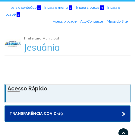
Ir para o conteúdo
Ir para o menu
Ir para a busca
Ir para o
1
2
3
rodapé
4
Acessibilidade
Alto Contraste
Mapa do Site
Prefeitura Municipal
Jesuânia
Acesso Rápido
TRANSPARÊNCIA COVID-19