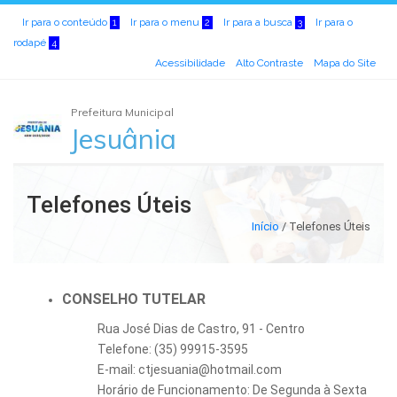
Ir para o conteúdo
Ir para o menu
Ir para a busca
Ir para o
1
2
3
rodapé
4
Acessibilidade
Alto Contraste
Mapa do Site
Prefeitura Municipal
Jesuânia
Telefones Úteis
Início
/
Telefones Úteis
CONSELHO TUTELAR
Rua José Dias de Castro, 91 - Centro
Telefone: (35) 99915-3595
E-mail:
ctjesuania@hotmail.com
Horário de Funcionamento: De Segunda à Sexta