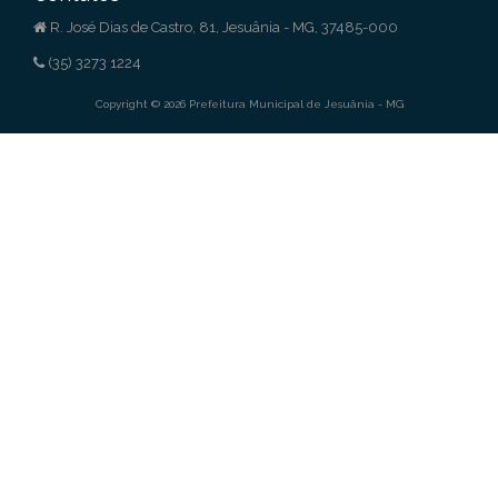
R. José Dias de Castro, 81, Jesuânia - MG, 37485-000
(35) 3273 1224
Copyright © 2026 Prefeitura Municipal de Jesuânia - MG