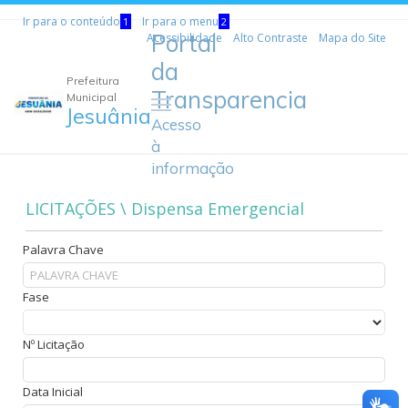
Ir para o conteúdo
Ir para o menu
1
2
Portal
Acessibilidade
Alto Contraste
Mapa do Site
da
Prefeitura
Transparencia
Municipal
Jesuânia
Acesso
à
informação
LICITAÇÕES \ Dispensa Emergencial
Palavra Chave
Fase
Nº Licitação
Data Inicial