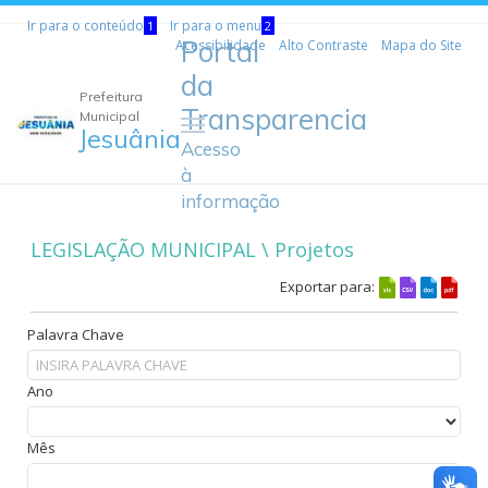
Ir para o conteúdo
Ir para o menu
1
2
Portal
Acessibilidade
Alto Contraste
Mapa do Site
da
Prefeitura
Transparencia
Municipal
Jesuânia
Acesso
à
informação
LEGISLAÇÃO MUNICIPAL \ Projetos
Exportar para:
Palavra Chave
Ano
Mês