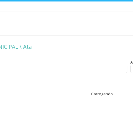
CIPAL \ Ata
A
Carregando...