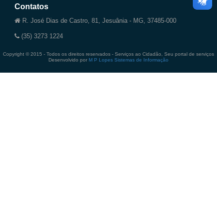
Contatos
R. José Dias de Castro, 81, Jesuânia - MG, 37485-000
(35) 3273 1224
Copyright © 2015 - Todos os direitos reservados - Serviços ao Cidadão, Seu portal de serviços
Desenvolvido por
M P Lopes Sistemas de Informação