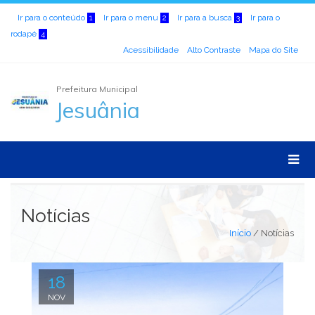
Ir para o conteúdo
Ir para o menu
Ir para a busca
Ir para o
1
2
3
rodapé
4
Acessibilidade
Alto Contraste
Mapa do Site
Prefeitura Municipal
Jesuânia
Notícias
Início
/
Notícias
18
NOV