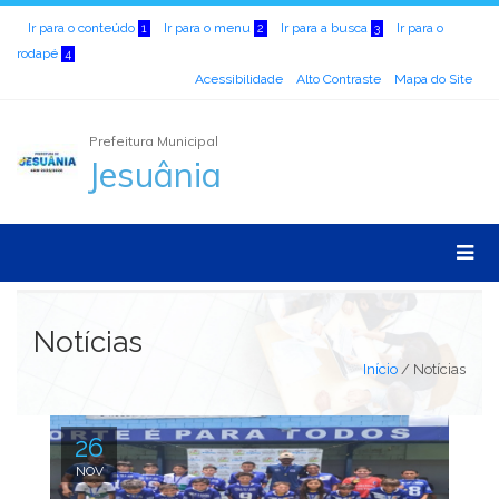
Ir para o conteúdo
Ir para o menu
Ir para a busca
Ir para o
1
2
3
rodapé
4
Acessibilidade
Alto Contraste
Mapa do Site
Prefeitura Municipal
Jesuânia
Notícias
Início
/
Notícias
26
NOV