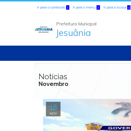
Ir para o conteúdo
Ir para o menu
Ir para a busca
1
2
3
Prefeitura Municipal
Jesuânia
Notícias
Novembro
18
NOV