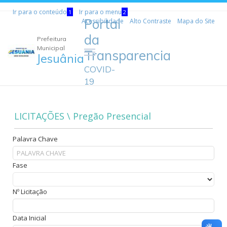
Ir para o conteúdo
Ir para o menu
1
2
Portal
Acessibilidade
Alto Contraste
Mapa do Site
da
Prefeitura
Municipal
Transparencia
Jesuânia
COVID-
19
LICITAÇÕES \ Pregão Presencial
Palavra Chave
Fase
Nº Licitação
Data Inicial